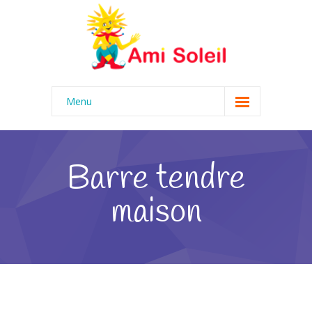
Menu
Accueil
Éducation
Barre tendre
Activités
maison
-- Calendrier
Menu
Équipe
Nos valeurs