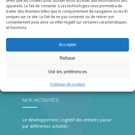
telles que les cookies pour stocker et/ou accéder aux informations des
appareils. Le fait de consentir à ces technologies nous permettra de
traiter des données telles que le comportement de navigation ou les ID
À PROPOS
uniques sur ce site. Le fait de ne pas consentir ou de retirer son
consentement peut avoir un effet négatif sur certaines caractéristiques
et fonctions.
Le CPE Ami Soleil offre aux parents d’enfants
d’âge préscolaire (0-5 ans) des services de
Accepter
garde éducatifs de qualité dans un
environnement sain et sécuritaire.
Refuser
Voir les préférences
Politique de cookies
NOS ACTIVITÉS
Le développement cognitif des enfants passe
par différentes activités :