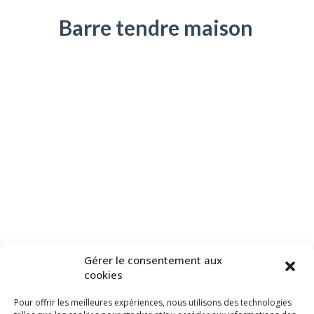
Barre tendre maison
Contact
Se connecter
-- Parents
-- Employés
-- Membres du CA
Gérer le consentement aux
cookies
Pour offrir les meilleures expériences, nous utilisons des technologies