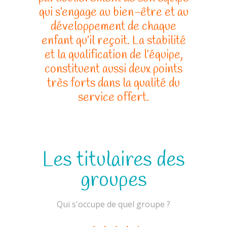
qui s’engage au bien-être et au
Contact
développement de chaque
enfant qu’il reçoit. La stabilité
Se connecter
et la qualification de l’équipe,
-- Parents
constituent aussi deux points
très forts dans la qualité du
-- Employés
service offert.
-- Membres du CA
Les titulaires des
groupes
Qui s'occupe de quel groupe ?