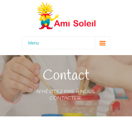
Menu
Accueil
Éducation
Contact
Activités
N'HÉSITEZ PAS À NOUS
-- Calendrier
CONTACTER.
Menu
Équipe
Nos valeurs