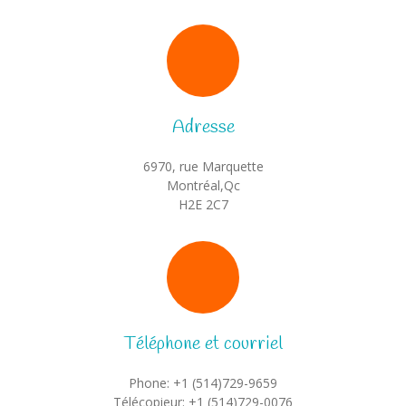
Contact
Se connecter
-- Parents
Adresse
-- Employés
6970, rue Marquette
-- Membres du CA
Montréal,Qc
H2E 2C7
Téléphone et courriel
Phone: +1 (514)729-9659
Télécopieur: +1 (514)729-0076